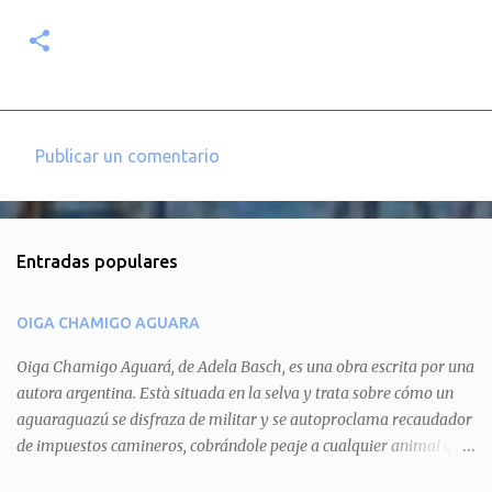
Publicar un comentario
C
o
m
Entradas populares
e
n
OIGA CHAMIGO AGUARA
t
a
Oiga Chamigo Aguará, de Adela Basch, es una obra escrita por una
autora argentina. Està situada en la selva y trata sobre cómo un
r
aguaraguazú se disfraza de militar y se autoproclama recaudador
i
de impuestos camineros, cobrándole peaje a cualquier animal que
o
pretenda circular por ahí. En primera instancia aparece Teteu, el
s