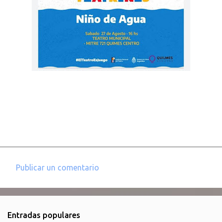
Publicar un comentario
C
o
m
Entradas populares
e