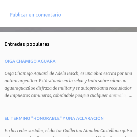
Publicar un comentario
C
o
m
Entradas populares
e
n
OIGA CHAMIGO AGUARA
t
a
Oiga Chamigo Aguará, de Adela Basch, es una obra escrita por una
autora argentina. Està situada en la selva y trata sobre cómo un
r
aguaraguazú se disfraza de militar y se autoproclama recaudador
i
de impuestos camineros, cobrándole peaje a cualquier animal que
o
pretenda circular por ahí. En primera instancia aparece Teteu, el
s
tero, quien cede a pagar dicho impuesto por el miedo que el
aguará le provoca. De igual manera pasa con Tatú, el armadillo.
EL TERMINO "HONORABLE" Y UNA ACLARACIÓN
Pero el tercer personaje, Mboí, la víbora, logra burlar la autoridad
En las redes sociales, el doctor Guillermo Amadeo Castellano quiso
del aguará y pasa sin pagar. Por último, Tui, la cotorra, deja