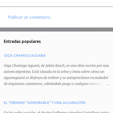
Publicar un comentario
C
o
m
Entradas populares
e
n
OIGA CHAMIGO AGUARA
t
a
Oiga Chamigo Aguará, de Adela Basch, es una obra escrita por una
autora argentina. Està situada en la selva y trata sobre cómo un
r
aguaraguazú se disfraza de militar y se autoproclama recaudador
i
de impuestos camineros, cobrándole peaje a cualquier animal que
o
pretenda circular por ahí. En primera instancia aparece Teteu, el
s
tero, quien cede a pagar dicho impuesto por el miedo que el
aguará le provoca. De igual manera pasa con Tatú, el armadillo.
EL TERMINO "HONORABLE" Y UNA ACLARACIÓN
Pero el tercer personaje, Mboí, la víbora, logra burlar la autoridad
En las redes sociales, el doctor Guillermo Amadeo Castellano quiso