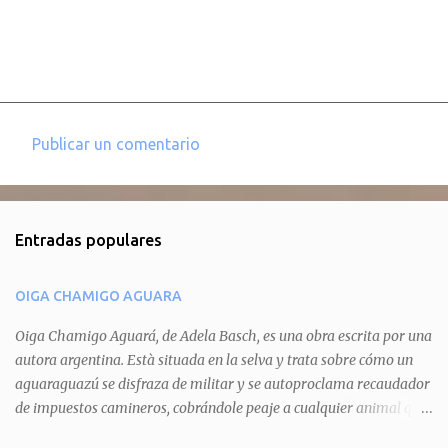
Publicar un comentario
C
o
m
Entradas populares
e
n
OIGA CHAMIGO AGUARA
t
a
Oiga Chamigo Aguará, de Adela Basch, es una obra escrita por una
autora argentina. Està situada en la selva y trata sobre cómo un
r
aguaraguazú se disfraza de militar y se autoproclama recaudador
i
de impuestos camineros, cobrándole peaje a cualquier animal que
o
pretenda circular por ahí. En primera instancia aparece Teteu, el
s