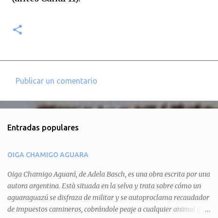
Publicar un comentario
C
o
m
Entradas populares
e
n
OIGA CHAMIGO AGUARA
t
a
Oiga Chamigo Aguará, de Adela Basch, es una obra escrita por una
autora argentina. Està situada en la selva y trata sobre cómo un
r
aguaraguazú se disfraza de militar y se autoproclama recaudador
i
de impuestos camineros, cobrándole peaje a cualquier animal que
o