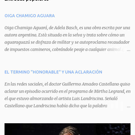
e
n
OIGA CHAMIGO AGUARA
t
a
Oiga Chamigo Aguará, de Adela Basch, es una obra escrita por una
autora argentina. Està situada en la selva y trata sobre cómo un
r
aguaraguazú se disfraza de militar y se autoproclama recaudador
i
de impuestos camineros, cobrándole peaje a cualquier animal que
o
pretenda circular por ahí. En primera instancia aparece Teteu, el
s
tero, quien cede a pagar dicho impuesto por el miedo que el
aguará le provoca. De igual manera pasa con Tatú, el armadillo.
EL TERMINO "HONORABLE" Y UNA ACLARACIÓN
Pero el tercer personaje, Mboí, la víbora, logra burlar la autoridad
En las redes sociales, el doctor Guillermo Amadeo Castellano quiso
del aguará y pasa sin pagar. Por último, Tui, la cotorra, deja
aclarar un episodio ocurrido en el programa de Mirtha Legrand, en
expuesta la mentira del aguará y arenga a los otros tres
el que estuvo almorzando el artista Luis Landriscina. Señaló
personajes a unirse para enfrentarlo. Finalmente, terminan por
Castellano que Landriscina había dicho que la palabra
quitarle el disfraz de militar, y el aguará huye despavorido al verse
"honorable" -por Honorable Cámara de Diputados, Honorable
perdido. La pieza se llevará a escena los sábados 7 y 14 de junio y el
Senado, etcétera- derivaba de ad honorem "porque se prestaba un
domingo 8 a las 17, con el elenco de Baobabs. Sin duda se trata de
servicio a la patria y debía ser sin remuneración". Agrega el letrado
una propuesta muy divertida con canciones en vivo, máscaras, una
que "todos enmudecieron en la mesa, pero por NO SABER.