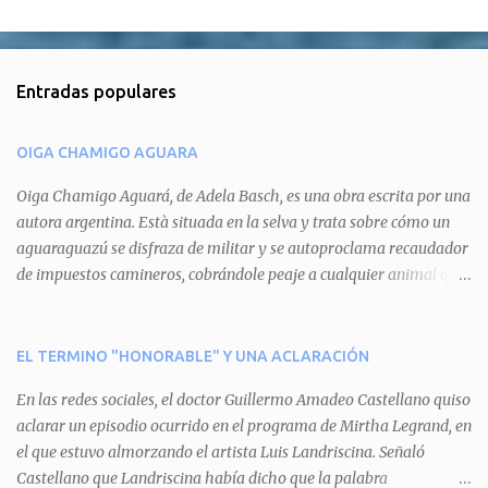
C
o
m
Entradas populares
e
n
OIGA CHAMIGO AGUARA
t
a
Oiga Chamigo Aguará, de Adela Basch, es una obra escrita por una
autora argentina. Està situada en la selva y trata sobre cómo un
r
aguaraguazú se disfraza de militar y se autoproclama recaudador
i
de impuestos camineros, cobrándole peaje a cualquier animal que
o
pretenda circular por ahí. En primera instancia aparece Teteu, el
s
tero, quien cede a pagar dicho impuesto por el miedo que el
aguará le provoca. De igual manera pasa con Tatú, el armadillo.
EL TERMINO "HONORABLE" Y UNA ACLARACIÓN
Pero el tercer personaje, Mboí, la víbora, logra burlar la autoridad
En las redes sociales, el doctor Guillermo Amadeo Castellano quiso
del aguará y pasa sin pagar. Por último, Tui, la cotorra, deja
aclarar un episodio ocurrido en el programa de Mirtha Legrand, en
expuesta la mentira del aguará y arenga a los otros tres
el que estuvo almorzando el artista Luis Landriscina. Señaló
personajes a unirse para enfrentarlo. Finalmente, terminan por
Castellano que Landriscina había dicho que la palabra
quitarle el disfraz de militar, y el aguará huye despavorido al verse