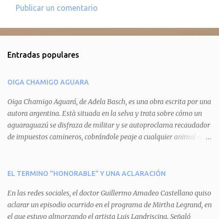
Publicar un comentario
C
o
m
Entradas populares
e
n
OIGA CHAMIGO AGUARA
t
a
Oiga Chamigo Aguará, de Adela Basch, es una obra escrita por una
autora argentina. Està situada en la selva y trata sobre cómo un
r
aguaraguazú se disfraza de militar y se autoproclama recaudador
i
de impuestos camineros, cobrándole peaje a cualquier animal que
o
pretenda circular por ahí. En primera instancia aparece Teteu, el
s
tero, quien cede a pagar dicho impuesto por el miedo que el
aguará le provoca. De igual manera pasa con Tatú, el armadillo.
EL TERMINO "HONORABLE" Y UNA ACLARACIÓN
Pero el tercer personaje, Mboí, la víbora, logra burlar la autoridad
En las redes sociales, el doctor Guillermo Amadeo Castellano quiso
del aguará y pasa sin pagar. Por último, Tui, la cotorra, deja
aclarar un episodio ocurrido en el programa de Mirtha Legrand, en
expuesta la mentira del aguará y arenga a los otros tres
el que estuvo almorzando el artista Luis Landriscina. Señaló