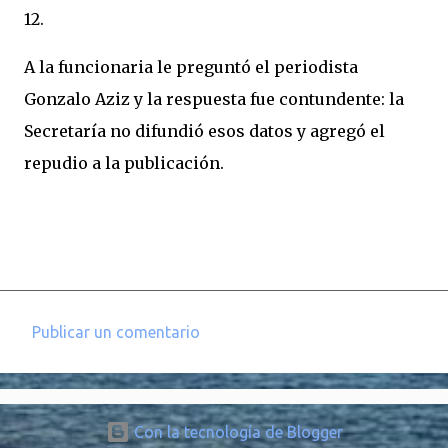
12.
A la funcionaria le preguntó el periodista
Gonzalo Aziz y la respuesta fue contundente: la
Secretaría no difundió esos datos y agregó el
repudio a la publicación.
Publicar un comentario
C
o
m
Con la tecnología de Blogger
e