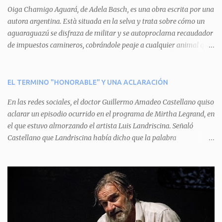
a
Oiga Chamigo Aguará, de Adela Basch, es una obra escrita por una
autora argentina. Està situada en la selva y trata sobre cómo un
r
aguaraguazú se disfraza de militar y se autoproclama recaudador
i
de impuestos camineros, cobrándole peaje a cualquier animal que
o
pretenda circular por ahí. En primera instancia aparece Teteu, el
s
tero, quien cede a pagar dicho impuesto por el miedo que el
aguará le provoca. De igual manera pasa con Tatú, el armadillo.
EL TERMINO "HONORABLE" Y UNA ACLARACIÓN
Pero el tercer personaje, Mboí, la víbora, logra burlar la autoridad
En las redes sociales, el doctor Guillermo Amadeo Castellano quiso
del aguará y pasa sin pagar. Por último, Tui, la cotorra, deja
aclarar un episodio ocurrido en el programa de Mirtha Legrand, en
expuesta la mentira del aguará y arenga a los otros tres
el que estuvo almorzando el artista Luis Landriscina. Señaló
personajes a unirse para enfrentarlo. Finalmente, terminan por
Castellano que Landriscina había dicho que la palabra
quitarle el disfraz de militar, y el aguará huye despavorido al verse
"honorable" -por Honorable Cámara de Diputados, Honorable
perdido. La pieza se llevará a escena los sábados 7 y 14 de junio y el
Senado, etcétera- derivaba de ad honorem "porque se prestaba un
domingo 8 a las 17, con el elenco de Baobabs. Sin duda se trata de
servicio a la patria y debía ser sin remuneración". Agrega el letrado
una propuesta muy divertida con canciones en vivo, máscaras, una
que "todos enmudecieron en la mesa, pero por NO SABER.
fabulosa historia y un cla...
Landriscina dijo una terrible pelotudez. Viene del latín, honos , de
honrado, y era un premio con que el antiguo pueblo romano
distinguía a alguien decente. Lo premiaban con un cargo público