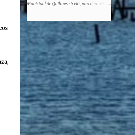
significaba de ninguna manera que era ad
Municipal de Quilmes sirvió para demostrar
honorem, es decir, solo por el honor y no
la enorme capacidad de un actor de
remunerativo. Algunos no cobraban
convertirse en un relator de la historia de
estipendio -depende el cargo- pero tenían
tantos inmigrantes que llegaron a la
cos
importantísimos beneficios económicos".
Argentina para hacer la América. La
Siguie diciendo Castellano: "Los ...
historia, escrita por el propio protagonista y
Julio Molina -a la sazón director de la
pieza-, va contando la vida del Galego, que
aza,
llegó al país y que trabajando fue quemando
etapas, esforzándose a puro pulmón. Pero
también está lo vivido en su España natal,
con el tema de la guerra civil que sufrió la
familia y tuvo la grieta que instaló el
generalisimo Franco con una enorme cuota
de torturas, persecución, secuestros,
prisiones. El dolor vivido en carne propia y
trasladado a la piel, para contar todo lo
padecido. El relato tiene morriña, saudades,
el canto a Galicia, tierra de los padres y