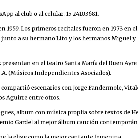
App al club o al celular: 15 24103681.
en 1959. Los primeros recitales fueron en 1973 en el
o junto a su hermano Lito y los hermanos Miguel y
z presentan en el teatro Santa María del Buen Ayre 
I.A. (Músicos Independientes Asociados).
le compartió escenarios con Jorge Fandermole, Vital
os Aguirre entre otros.
iegues, album con música proplia sobre textos de H
premio Gardel al mejor álbum canción contemporán
ne la elige como la mejor cantante femenina.