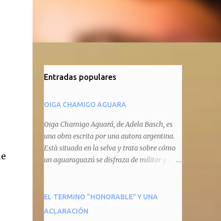
Entradas populares
OIGA CHAMIGO AGUARA
Oiga Chamigo Aguará, de Adela Basch, es
una obra escrita por una autora argentina.
Està situada en la selva y trata sobre cómo
de
un aguaraguazú se disfraza de militar y se
autoproclama recaudador de impuestos
camineros, cobrándole peaje a cualquier
animal que pretenda circular por ahí. En
EL TERMINO "HONORABLE" Y UNA
primera instancia aparece Teteu, el tero,
ACLARACIÓN
quien cede a pagar dicho impuesto por el