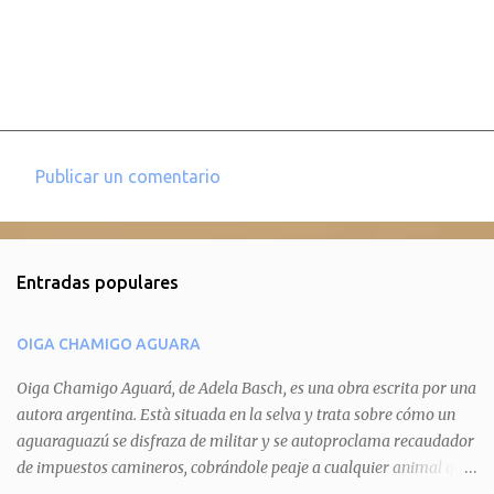
Publicar un comentario
C
o
m
Entradas populares
e
n
OIGA CHAMIGO AGUARA
t
a
Oiga Chamigo Aguará, de Adela Basch, es una obra escrita por una
autora argentina. Està situada en la selva y trata sobre cómo un
r
aguaraguazú se disfraza de militar y se autoproclama recaudador
i
de impuestos camineros, cobrándole peaje a cualquier animal que
o