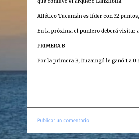
que contuvo el arquero Lanzilotta.
Atlético Tucumán es líder con 32 puntos,
En la próxima el puntero deberá visitar a
PRIMERA B
Por la primera B, Ituzaingó le ganó 1 a 0 a 
Publicar un comentario
C
o