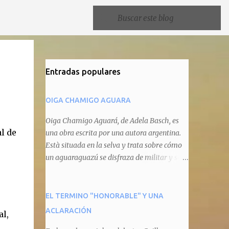
Entradas populares
OIGA CHAMIGO AGUARA
Oiga Chamigo Aguará, de Adela Basch, es
l de
una obra escrita por una autora argentina.
Està situada en la selva y trata sobre cómo
un aguaraguazú se disfraza de militar y se
autoproclama recaudador de impuestos
camineros, cobrándole peaje a cualquier
animal que pretenda circular por ahí. En
EL TERMINO "HONORABLE" Y UNA
primera instancia aparece Teteu, el tero,
ACLARACIÓN
l,
quien cede a pagar dicho impuesto por el