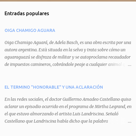
m
Entradas populares
e
n
OIGA CHAMIGO AGUARA
t
a
Oiga Chamigo Aguará, de Adela Basch, es una obra escrita por una
autora argentina. Està situada en la selva y trata sobre cómo un
r
aguaraguazú se disfraza de militar y se autoproclama recaudador
i
de impuestos camineros, cobrándole peaje a cualquier animal que
o
pretenda circular por ahí. En primera instancia aparece Teteu, el
s
tero, quien cede a pagar dicho impuesto por el miedo que el
aguará le provoca. De igual manera pasa con Tatú, el armadillo.
EL TERMINO "HONORABLE" Y UNA ACLARACIÓN
Pero el tercer personaje, Mboí, la víbora, logra burlar la autoridad
En las redes sociales, el doctor Guillermo Amadeo Castellano quiso
del aguará y pasa sin pagar. Por último, Tui, la cotorra, deja
aclarar un episodio ocurrido en el programa de Mirtha Legrand, en
expuesta la mentira del aguará y arenga a los otros tres
el que estuvo almorzando el artista Luis Landriscina. Señaló
personajes a unirse para enfrentarlo. Finalmente, terminan por
Castellano que Landriscina había dicho que la palabra
quitarle el disfraz de militar, y el aguará huye despavorido al verse
"honorable" -por Honorable Cámara de Diputados, Honorable
perdido. La pieza se llevará a escena los sábados 7 y 14 de junio y el
Senado, etcétera- derivaba de ad honorem "porque se prestaba un