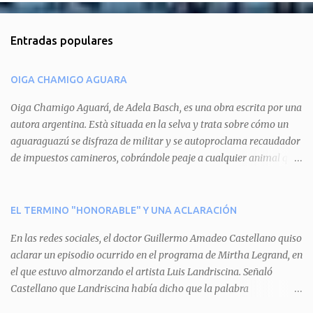
o
m
Entradas populares
e
n
OIGA CHAMIGO AGUARA
t
a
Oiga Chamigo Aguará, de Adela Basch, es una obra escrita por una
autora argentina. Està situada en la selva y trata sobre cómo un
r
aguaraguazú se disfraza de militar y se autoproclama recaudador
i
de impuestos camineros, cobrándole peaje a cualquier animal que
o
pretenda circular por ahí. En primera instancia aparece Teteu, el
s
tero, quien cede a pagar dicho impuesto por el miedo que el
aguará le provoca. De igual manera pasa con Tatú, el armadillo.
EL TERMINO "HONORABLE" Y UNA ACLARACIÓN
Pero el tercer personaje, Mboí, la víbora, logra burlar la autoridad
En las redes sociales, el doctor Guillermo Amadeo Castellano quiso
del aguará y pasa sin pagar. Por último, Tui, la cotorra, deja
aclarar un episodio ocurrido en el programa de Mirtha Legrand, en
expuesta la mentira del aguará y arenga a los otros tres
el que estuvo almorzando el artista Luis Landriscina. Señaló
personajes a unirse para enfrentarlo. Finalmente, terminan por
Castellano que Landriscina había dicho que la palabra
quitarle el disfraz de militar, y el aguará huye despavorido al verse
"honorable" -por Honorable Cámara de Diputados, Honorable
perdido. La pieza se llevará a escena los sábados 7 y 14 de junio y el