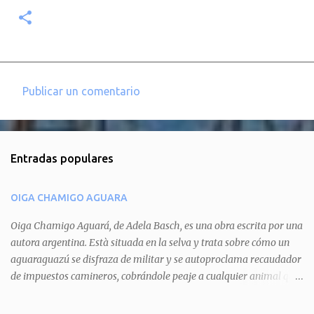
Publicar un comentario
C
o
m
Entradas populares
e
n
OIGA CHAMIGO AGUARA
t
a
Oiga Chamigo Aguará, de Adela Basch, es una obra escrita por una
autora argentina. Està situada en la selva y trata sobre cómo un
r
aguaraguazú se disfraza de militar y se autoproclama recaudador
i
de impuestos camineros, cobrándole peaje a cualquier animal que
o
pretenda circular por ahí. En primera instancia aparece Teteu, el
s
tero, quien cede a pagar dicho impuesto por el miedo que el