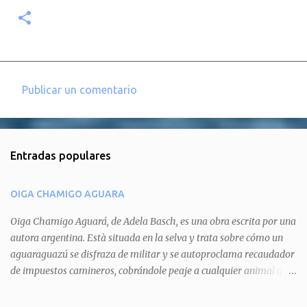
Publicar un comentario
C
o
m
Entradas populares
e
n
OIGA CHAMIGO AGUARA
t
a
Oiga Chamigo Aguará, de Adela Basch, es una obra escrita por una
autora argentina. Està situada en la selva y trata sobre cómo un
r
aguaraguazú se disfraza de militar y se autoproclama recaudador
i
de impuestos camineros, cobrándole peaje a cualquier animal que
o
pretenda circular por ahí. En primera instancia aparece Teteu, el
s
tero, quien cede a pagar dicho impuesto por el miedo que el