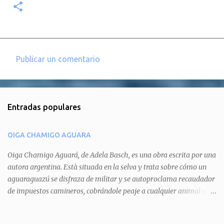
Publicar un comentario
C
o
m
Entradas populares
e
n
OIGA CHAMIGO AGUARA
t
a
Oiga Chamigo Aguará, de Adela Basch, es una obra escrita por una
autora argentina. Està situada en la selva y trata sobre cómo un
r
aguaraguazú se disfraza de militar y se autoproclama recaudador
i
de impuestos camineros, cobrándole peaje a cualquier animal que
o
pretenda circular por ahí. En primera instancia aparece Teteu, el
s
tero, quien cede a pagar dicho impuesto por el miedo que el