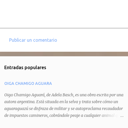
Publicar un comentario
C
o
m
Entradas populares
e
n
OIGA CHAMIGO AGUARA
t
a
Oiga Chamigo Aguará, de Adela Basch, es una obra escrita por una
autora argentina. Està situada en la selva y trata sobre cómo un
r
aguaraguazú se disfraza de militar y se autoproclama recaudador
i
de impuestos camineros, cobrándole peaje a cualquier animal que
o
pretenda circular por ahí. En primera instancia aparece Teteu, el
s