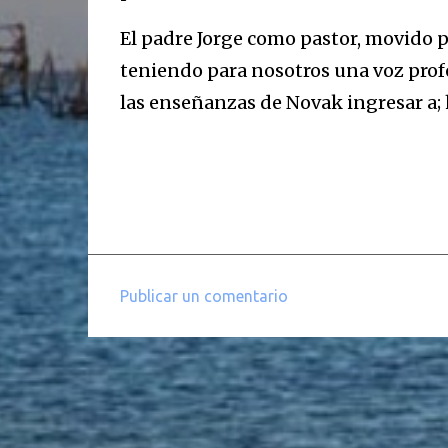
El padre Jorge como pastor, movido p
teniendo para nosotros una voz prof
las enseñanzas de Novak ingresar a;
Publicar un comentario
C
o
m
e
n