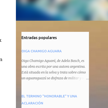
Entradas populares
k
OIGA CHAMIGO AGUARA
ón
Oiga Chamigo Aguará, de Adela Basch, es
una obra escrita por una autora argentina.
Està situada en la selva y trata sobre cómo
un aguaraguazú se disfraza de militar y se
autoproclama recaudador de impuestos
camineros, cobrándole peaje a cualquier
animal que pretenda circular por ahí. En
EL TERMINO "HONORABLE" Y UNA
primera instancia aparece Teteu, el tero,
ACLARACIÓN
quien cede a pagar dicho impuesto por el