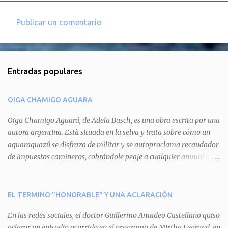
Publicar un comentario
C
o
m
Entradas populares
e
n
OIGA CHAMIGO AGUARA
t
a
Oiga Chamigo Aguará, de Adela Basch, es una obra escrita por una
autora argentina. Està situada en la selva y trata sobre cómo un
r
aguaraguazú se disfraza de militar y se autoproclama recaudador
i
de impuestos camineros, cobrándole peaje a cualquier animal que
o
pretenda circular por ahí. En primera instancia aparece Teteu, el
s
tero, quien cede a pagar dicho impuesto por el miedo que el
aguará le provoca. De igual manera pasa con Tatú, el armadillo.
EL TERMINO "HONORABLE" Y UNA ACLARACIÓN
Pero el tercer personaje, Mboí, la víbora, logra burlar la autoridad
En las redes sociales, el doctor Guillermo Amadeo Castellano quiso
del aguará y pasa sin pagar. Por último, Tui, la cotorra, deja
aclarar un episodio ocurrido en el programa de Mirtha Legrand, en