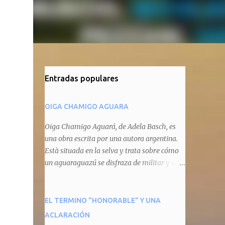
Entradas populares
OIGA CHAMIGO AGUARA
Oiga Chamigo Aguará, de Adela Basch, es
una obra escrita por una autora argentina.
Està situada en la selva y trata sobre cómo
un aguaraguazú se disfraza de militar y se
autoproclama recaudador de impuestos
camineros, cobrándole peaje a cualquier
animal que pretenda circular por ahí. En
EL TERMINO "HONORABLE" Y UNA
primera instancia aparece Teteu, el tero,
ACLARACIÓN
quien cede a pagar dicho impuesto por el