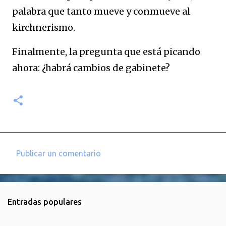
palabra que tanto mueve y conmueve al
kirchnerismo.
Finalmente, la pregunta que está picando
ahora: ¿habrá cambios de gabinete?
Publicar un comentario
C
o
m
Entradas populares
e
n