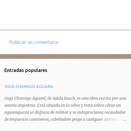
Publicar un comentario
C
o
m
Entradas populares
e
n
OIGA CHAMIGO AGUARA
t
a
Oiga Chamigo Aguará, de Adela Basch, es una obra escrita por una
autora argentina. Està situada en la selva y trata sobre cómo un
r
aguaraguazú se disfraza de militar y se autoproclama recaudador
i
de impuestos camineros, cobrándole peaje a cualquier animal que
o
pretenda circular por ahí. En primera instancia aparece Teteu, el
s