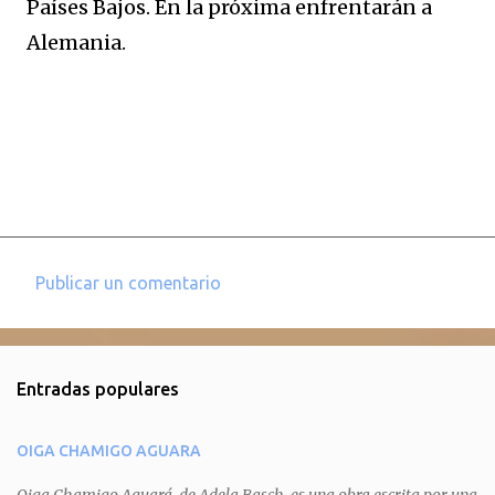
Países Bajos. En la próxima enfrentarán a
Alemania.
Publicar un comentario
C
o
m
Entradas populares
e
n
OIGA CHAMIGO AGUARA
t
a