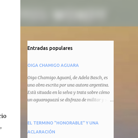
Entradas populares
OIGA CHAMIGO AGUARA
Oiga Chamigo Aguará, de Adela Basch, es
una obra escrita por una autora argentina.
Està situada en la selva y trata sobre cómo
un aguaraguazú se disfraza de militar y se
autoproclama recaudador de impuestos
camineros, cobrándole peaje a cualquier
rio
animal que pretenda circular por ahí. En
EL TERMINO "HONORABLE" Y UNA
,
primera instancia aparece Teteu, el tero,
ACLARACIÓN
quien cede a pagar dicho impuesto por el