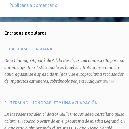
Publicar un comentario
C
o
m
Entradas populares
e
n
OIGA CHAMIGO AGUARA
t
a
Oiga Chamigo Aguará, de Adela Basch, es una obra escrita por una
autora argentina. Està situada en la selva y trata sobre cómo un
r
aguaraguazú se disfraza de militar y se autoproclama recaudador
i
de impuestos camineros, cobrándole peaje a cualquier animal que
o
pretenda circular por ahí. En primera instancia aparece Teteu, el
s
tero, quien cede a pagar dicho impuesto por el miedo que el
aguará le provoca. De igual manera pasa con Tatú, el armadillo.
EL TERMINO "HONORABLE" Y UNA ACLARACIÓN
Pero el tercer personaje, Mboí, la víbora, logra burlar la autoridad
En las redes sociales, el doctor Guillermo Amadeo Castellano quiso
del aguará y pasa sin pagar. Por último, Tui, la cotorra, deja
aclarar un episodio ocurrido en el programa de Mirtha Legrand, en
expuesta la mentira del aguará y arenga a los otros tres
el que estuvo almorzando el artista Luis Landriscina. Señaló