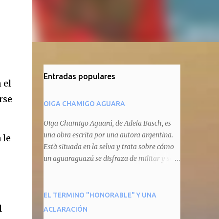
Entradas populares
 el
rse
OIGA CHAMIGO AGUARA
Oiga Chamigo Aguará, de Adela Basch, es
una obra escrita por una autora argentina.
 le
Està situada en la selva y trata sobre cómo
un aguaraguazú se disfraza de militar y se
autoproclama recaudador de impuestos
camineros, cobrándole peaje a cualquier
animal que pretenda circular por ahí. En
EL TERMINO "HONORABLE" Y UNA
primera instancia aparece Teteu, el tero,
l
ACLARACIÓN
quien cede a pagar dicho impuesto por el