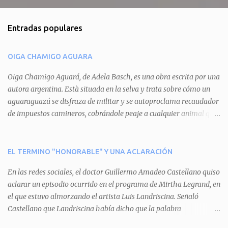
o
m
Entradas populares
e
n
OIGA CHAMIGO AGUARA
t
a
Oiga Chamigo Aguará, de Adela Basch, es una obra escrita por una
autora argentina. Està situada en la selva y trata sobre cómo un
r
aguaraguazú se disfraza de militar y se autoproclama recaudador
i
de impuestos camineros, cobrándole peaje a cualquier animal que
o
pretenda circular por ahí. En primera instancia aparece Teteu, el
s
tero, quien cede a pagar dicho impuesto por el miedo que el
aguará le provoca. De igual manera pasa con Tatú, el armadillo.
EL TERMINO "HONORABLE" Y UNA ACLARACIÓN
Pero el tercer personaje, Mboí, la víbora, logra burlar la autoridad
En las redes sociales, el doctor Guillermo Amadeo Castellano quiso
del aguará y pasa sin pagar. Por último, Tui, la cotorra, deja
aclarar un episodio ocurrido en el programa de Mirtha Legrand, en
expuesta la mentira del aguará y arenga a los otros tres
el que estuvo almorzando el artista Luis Landriscina. Señaló
personajes a unirse para enfrentarlo. Finalmente, terminan por
Castellano que Landriscina había dicho que la palabra
quitarle el disfraz de militar, y el aguará huye despavorido al verse
"honorable" -por Honorable Cámara de Diputados, Honorable
perdido. La pieza se llevará a escena los sábados 7 y 14 de junio y el