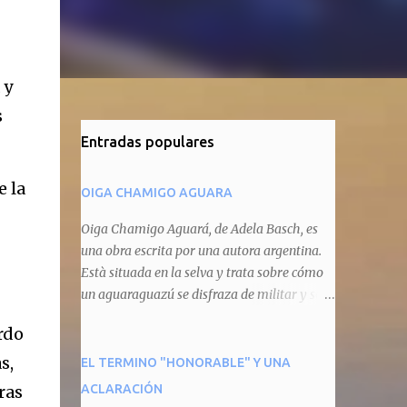
 y
s
Entradas populares
e la
OIGA CHAMIGO AGUARA
Oiga Chamigo Aguará, de Adela Basch, es
una obra escrita por una autora argentina.
Està situada en la selva y trata sobre cómo
un aguaraguazú se disfraza de militar y se
autoproclama recaudador de impuestos
rdo
camineros, cobrándole peaje a cualquier
animal que pretenda circular por ahí. En
s,
EL TERMINO "HONORABLE" Y UNA
primera instancia aparece Teteu, el tero,
ras
ACLARACIÓN
quien cede a pagar dicho impuesto por el