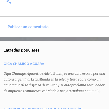
Publicar un comentario
C
o
m
Entradas populares
e
n
OIGA CHAMIGO AGUARA
t
a
Oiga Chamigo Aguará, de Adela Basch, es una obra escrita por una
autora argentina. Està situada en la selva y trata sobre cómo un
r
aguaraguazú se disfraza de militar y se autoproclama recaudador
i
de impuestos camineros, cobrándole peaje a cualquier animal que
o
pretenda circular por ahí. En primera instancia aparece Teteu, el
s
tero, quien cede a pagar dicho impuesto por el miedo que el
aguará le provoca. De igual manera pasa con Tatú, el armadillo.