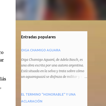
Entradas populares
OIGA CHAMIGO AGUARA
co
ar
Oiga Chamigo Aguará, de Adela Basch, es
una obra escrita por una autora argentina.
Està situada en la selva y trata sobre cómo
un aguaraguazú se disfraza de militar y se
lás
autoproclama recaudador de impuestos
,
camineros, cobrándole peaje a cualquier
animal que pretenda circular por ahí. En
EL TERMINO "HONORABLE" Y UNA
primera instancia aparece Teteu, el tero,
ACLARACIÓN
quien cede a pagar dicho impuesto por el