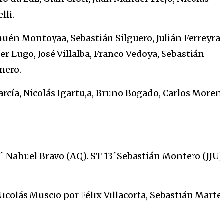
lli.
ehuén Montoyaa, Sebastián Silguero, Julián Ferreyra
r Lugo, José Villalba, Franco Vedoya, Sebastián
mero.
arcía, Nicolás Igartu,a, Bruno Bogado, Carlos Moren
7´ Nahuel Bravo (AQ). ST 13´Sebastián Montero (JJU)
colás Muscio por Félix Villacorta, Sebastián Marte