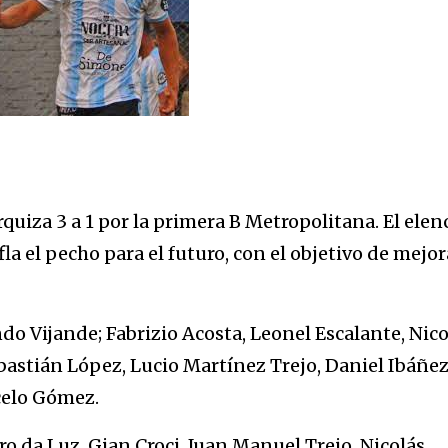
rquiza 3 a 1 por la primera B Metropolitana. El elen
nfla el pecho para el futuro, con el objetivo de mejor
Vijande; Fabrizio Acosta, Leonel Escalante, Nico
bastián López, Lucio Martínez Trejo, Daniel Ibáñez
rcelo Gómez.
o da Luz, Gian Croci, Juan Manuel Trejo, Nicolás