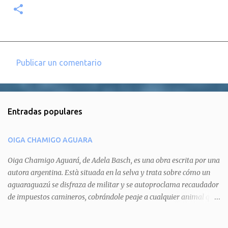
Publicar un comentario
C
o
m
Entradas populares
e
n
OIGA CHAMIGO AGUARA
t
a
Oiga Chamigo Aguará, de Adela Basch, es una obra escrita por una
autora argentina. Està situada en la selva y trata sobre cómo un
r
aguaraguazú se disfraza de militar y se autoproclama recaudador
i
de impuestos camineros, cobrándole peaje a cualquier animal que
o
pretenda circular por ahí. En primera instancia aparece Teteu, el
s
tero, quien cede a pagar dicho impuesto por el miedo que el