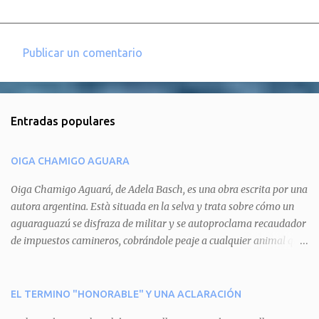
Publicar un comentario
C
o
m
Entradas populares
e
n
OIGA CHAMIGO AGUARA
t
a
Oiga Chamigo Aguará, de Adela Basch, es una obra escrita por una
autora argentina. Està situada en la selva y trata sobre cómo un
r
aguaraguazú se disfraza de militar y se autoproclama recaudador
i
de impuestos camineros, cobrándole peaje a cualquier animal que
o
pretenda circular por ahí. En primera instancia aparece Teteu, el
s
tero, quien cede a pagar dicho impuesto por el miedo que el
aguará le provoca. De igual manera pasa con Tatú, el armadillo.
EL TERMINO "HONORABLE" Y UNA ACLARACIÓN
Pero el tercer personaje, Mboí, la víbora, logra burlar la autoridad