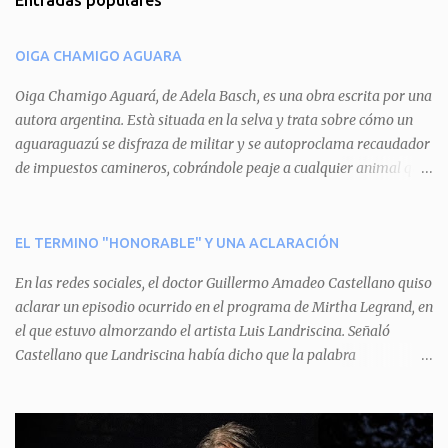
Entradas populares
e
n
OIGA CHAMIGO AGUARA
t
a
Oiga Chamigo Aguará, de Adela Basch, es una obra escrita por una
autora argentina. Està situada en la selva y trata sobre cómo un
r
aguaraguazú se disfraza de militar y se autoproclama recaudador
i
de impuestos camineros, cobrándole peaje a cualquier animal que
o
pretenda circular por ahí. En primera instancia aparece Teteu, el
s
tero, quien cede a pagar dicho impuesto por el miedo que el
aguará le provoca. De igual manera pasa con Tatú, el armadillo.
EL TERMINO "HONORABLE" Y UNA ACLARACIÓN
Pero el tercer personaje, Mboí, la víbora, logra burlar la autoridad
En las redes sociales, el doctor Guillermo Amadeo Castellano quiso
del aguará y pasa sin pagar. Por último, Tui, la cotorra, deja
aclarar un episodio ocurrido en el programa de Mirtha Legrand, en
expuesta la mentira del aguará y arenga a los otros tres
el que estuvo almorzando el artista Luis Landriscina. Señaló
personajes a unirse para enfrentarlo. Finalmente, terminan por
Castellano que Landriscina había dicho que la palabra
quitarle el disfraz de militar, y el aguará huye despavorido al verse
"honorable" -por Honorable Cámara de Diputados, Honorable
perdido. La pieza se llevará a escena los sábados 7 y 14 de junio y el
Senado, etcétera- derivaba de ad honorem "porque se prestaba un
domingo 8 a las 17, con el elenco de Baobabs. Sin duda se trata de
servicio a la patria y debía ser sin remuneración". Agrega el letrado
una propuesta muy divertida con canciones en vivo, máscaras, una