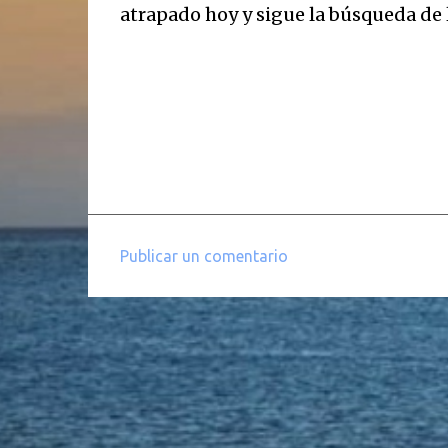
atrapado hoy y sigue la búsqueda de 
Publicar un comentario
C
o
m
e
n
t
a