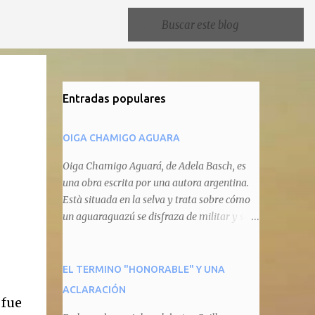
Entradas populares
OIGA CHAMIGO AGUARA
Oiga Chamigo Aguará, de Adela Basch, es
una obra escrita por una autora argentina.
Està situada en la selva y trata sobre cómo
un aguaraguazú se disfraza de militar y se
autoproclama recaudador de impuestos
camineros, cobrándole peaje a cualquier
animal que pretenda circular por ahí. En
EL TERMINO "HONORABLE" Y UNA
primera instancia aparece Teteu, el tero,
ACLARACIÓN
 fue
quien cede a pagar dicho impuesto por el