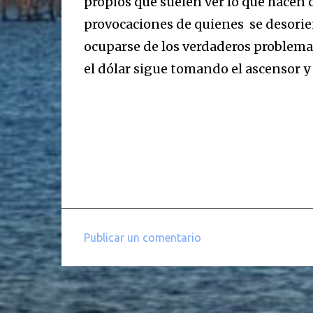
propios que suelen ver lo que hacen 
provocaciones de quienes se desorien
ocuparse de los verdaderos problemas
el dólar sigue tomando el ascensor y 
Publicar un comentario
C
o
m
e