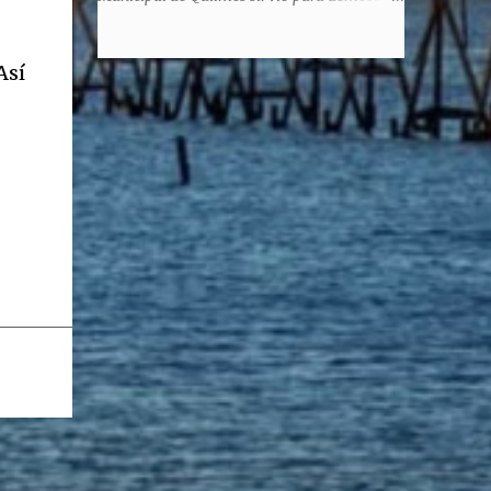
honorem, es decir, solo por el honor y no
la enorme capacidad de un actor de
remunerativo. Algunos no cobraban
convertirse en un relator de la historia de
estipendio -depende el cargo- pero tenían
Así
tantos inmigrantes que llegaron a la
importantísimos beneficios económicos".
Argentina para hacer la América. La
Siguie diciendo Castellano: "Los ...
historia, escrita por el propio protagonista y
Julio Molina -a la sazón director de la
pieza-, va contando la vida del Galego, que
llegó al país y que trabajando fue quemando
etapas, esforzándose a puro pulmón. Pero
también está lo vivido en su España natal,
con el tema de la guerra civil que sufrió la
familia y tuvo la grieta que instaló el
generalisimo Franco con una enorme cuota
de torturas, persecución, secuestros,
prisiones. El dolor vivido en carne propia y
trasladado a la piel, para contar todo lo
padecido. El relato tiene morriña, saudades,
el canto a Galicia, tierra de los padres y