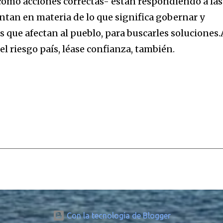
como acciones correctas- están respondiendo a las
tan en materia de lo que significa gobernar y
 que afectan al pueblo, para buscarles soluciones.
el riesgo país, léase confianza, también.
Con la tecnología de Blogger