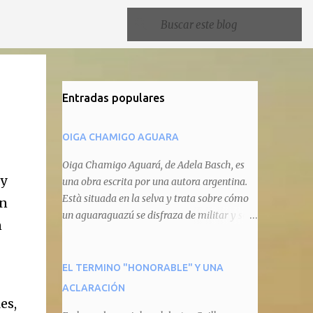
Entradas populares
OIGA CHAMIGO AGUARA
Oiga Chamigo Aguará, de Adela Basch, es
 y
una obra escrita por una autora argentina.
Està situada en la selva y trata sobre cómo
an
un aguaraguazú se disfraza de militar y se
n
autoproclama recaudador de impuestos
camineros, cobrándole peaje a cualquier
animal que pretenda circular por ahí. En
EL TERMINO "HONORABLE" Y UNA
primera instancia aparece Teteu, el tero,
ACLARACIÓN
quien cede a pagar dicho impuesto por el
es,