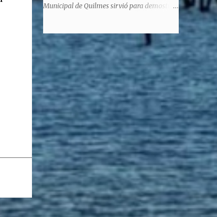
significaba de ninguna manera que era ad
Municipal de Quilmes sirvió para demostrar
honorem, es decir, solo por el honor y no
la enorme capacidad de un actor de
remunerativo. Algunos no cobraban
convertirse en un relator de la historia de
estipendio -depende el cargo- pero tenían
tantos inmigrantes que llegaron a la
importantísimos beneficios económicos".
Argentina para hacer la América. La
Siguie diciendo Castellano: "Los ...
historia, escrita por el propio protagonista y
Julio Molina -a la sazón director de la
pieza-, va contando la vida del Galego, que
llegó al país y que trabajando fue quemando
etapas, esforzándose a puro pulmón. Pero
también está lo vivido en su España natal,
con el tema de la guerra civil que sufrió la
familia y tuvo la grieta que instaló el
generalisimo Franco con una enorme cuota
de torturas, persecución, secuestros,
prisiones. El dolor vivido en carne propia y
trasladado a la piel, para contar todo lo
padecido. El relato tiene morriña, saudades,
el canto a Galicia, tierra de los padres y