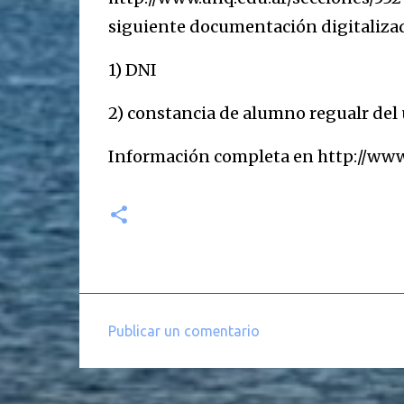
siguiente documentación digitaliza
1) DNI
2) constancia de alumno regualr del 
Información completa en http://www.
Publicar un comentario
C
o
m