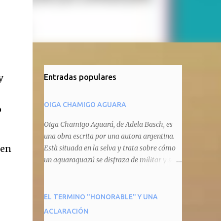
y
Entradas populares
OIGA CHAMIGO AGUARA
o
Oiga Chamigo Aguará, de Adela Basch, es
una obra escrita por una autora argentina.
 en
Està situada en la selva y trata sobre cómo
un aguaraguazú se disfraza de militar y se
autoproclama recaudador de impuestos
camineros, cobrándole peaje a cualquier
animal que pretenda circular por ahí. En
EL TERMINO "HONORABLE" Y UNA
primera instancia aparece Teteu, el tero,
ACLARACIÓN
quien cede a pagar dicho impuesto por el