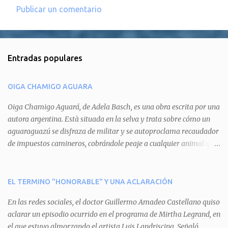
Publicar un comentario
C
o
m
Entradas populares
e
n
OIGA CHAMIGO AGUARA
t
a
Oiga Chamigo Aguará, de Adela Basch, es una obra escrita por una
autora argentina. Està situada en la selva y trata sobre cómo un
r
aguaraguazú se disfraza de militar y se autoproclama recaudador
i
de impuestos camineros, cobrándole peaje a cualquier animal que
o
pretenda circular por ahí. En primera instancia aparece Teteu, el
s
tero, quien cede a pagar dicho impuesto por el miedo que el
aguará le provoca. De igual manera pasa con Tatú, el armadillo.
EL TERMINO "HONORABLE" Y UNA ACLARACIÓN
Pero el tercer personaje, Mboí, la víbora, logra burlar la autoridad
En las redes sociales, el doctor Guillermo Amadeo Castellano quiso
del aguará y pasa sin pagar. Por último, Tui, la cotorra, deja
aclarar un episodio ocurrido en el programa de Mirtha Legrand, en
expuesta la mentira del aguará y arenga a los otros tres
el que estuvo almorzando el artista Luis Landriscina. Señaló