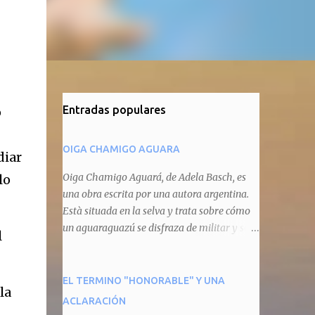
Entradas populares
o
OIGA CHAMIGO AGUARA
diar
Oiga Chamigo Aguará, de Adela Basch, es
lo
una obra escrita por una autora argentina.
Està situada en la selva y trata sobre cómo
un aguaraguazú se disfraza de militar y se
l
autoproclama recaudador de impuestos
camineros, cobrándole peaje a cualquier
animal que pretenda circular por ahí. En
EL TERMINO "HONORABLE" Y UNA
la
primera instancia aparece Teteu, el tero,
ACLARACIÓN
quien cede a pagar dicho impuesto por el