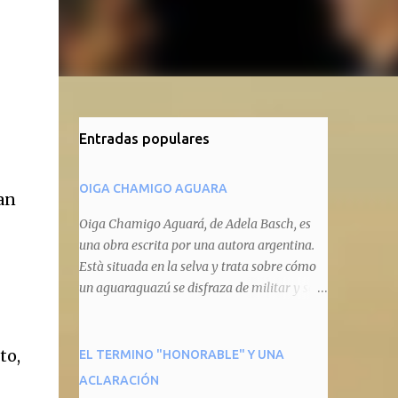
Entradas populares
OIGA CHAMIGO AGUARA
an
Oiga Chamigo Aguará, de Adela Basch, es
una obra escrita por una autora argentina.
Està situada en la selva y trata sobre cómo
un aguaraguazú se disfraza de militar y se
autoproclama recaudador de impuestos
camineros, cobrándole peaje a cualquier
animal que pretenda circular por ahí. En
to,
EL TERMINO "HONORABLE" Y UNA
primera instancia aparece Teteu, el tero,
ACLARACIÓN
quien cede a pagar dicho impuesto por el