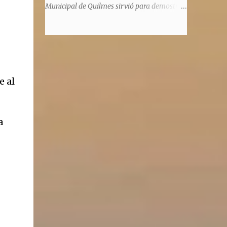
significaba de ninguna manera que era ad
Municipal de Quilmes sirvió para demostrar
honorem, es decir, solo por el honor y no
la enorme capacidad de un actor de
remunerativo. Algunos no cobraban
convertirse en un relator de la historia de
estipendio -depende el cargo- pero tenían
tantos inmigrantes que llegaron a la
importantísimos beneficios económicos".
Argentina para hacer la América. La
Siguie diciendo Castellano: "Los ...
historia, escrita por el propio protagonista y
Julio Molina -a la sazón director de la
e al
pieza-, va contando la vida del Galego, que
llegó al país y que trabajando fue quemando
etapas, esforzándose a puro pulmón. Pero
a
también está lo vivido en su España natal,
con el tema de la guerra civil que sufrió la
familia y tuvo la grieta que instaló el
generalisimo Franco con una enorme cuota
de torturas, persecución, secuestros,
prisiones. El dolor vivido en carne propia y
trasladado a la piel, para contar todo lo
padecido. El relato tiene morriña, saudades,
el canto a Galicia, tierra de los padres y