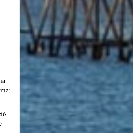
ia
ema:
ció
e