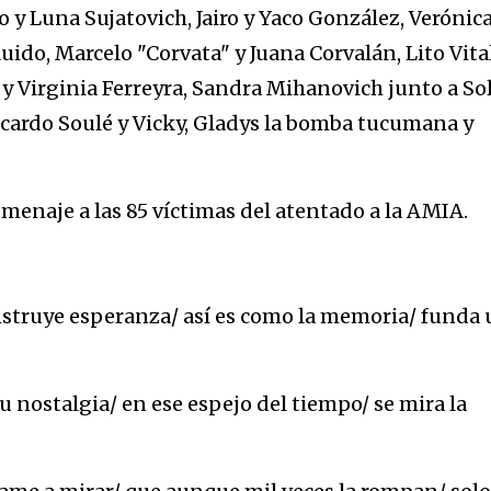
 y Luna Sujatovich, Jairo y Yaco González, Verónic
ido, Marcelo "Corvata" y Juana Corvalán, Lito Vita
F y Virginia Ferreyra, Sandra Mihanovich junto a Sol
icardo Soulé y Vicky, Gladys la bomba tucumana y
omenaje a las 85 víctimas del atentado a la AMIA.
nstruye esperanza/ así es como la memoria/ funda
su nostalgia/ en ese espejo del tiempo/ se mira la