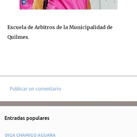
Escuela de Arbitros de la Municipalidad de
Quilmes.
Publicar un comentario
C
o
m
Entradas populares
e
n
OIGA CHAMIGO AGUARA