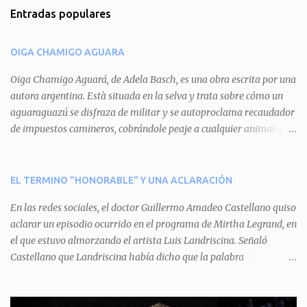
m
Entradas populares
e
n
OIGA CHAMIGO AGUARA
t
a
Oiga Chamigo Aguará, de Adela Basch, es una obra escrita por una
autora argentina. Està situada en la selva y trata sobre cómo un
r
aguaraguazú se disfraza de militar y se autoproclama recaudador
i
de impuestos camineros, cobrándole peaje a cualquier animal que
o
pretenda circular por ahí. En primera instancia aparece Teteu, el
s
tero, quien cede a pagar dicho impuesto por el miedo que el
aguará le provoca. De igual manera pasa con Tatú, el armadillo.
EL TERMINO "HONORABLE" Y UNA ACLARACIÓN
Pero el tercer personaje, Mboí, la víbora, logra burlar la autoridad
En las redes sociales, el doctor Guillermo Amadeo Castellano quiso
del aguará y pasa sin pagar. Por último, Tui, la cotorra, deja
aclarar un episodio ocurrido en el programa de Mirtha Legrand, en
expuesta la mentira del aguará y arenga a los otros tres
el que estuvo almorzando el artista Luis Landriscina. Señaló
personajes a unirse para enfrentarlo. Finalmente, terminan por
Castellano que Landriscina había dicho que la palabra
quitarle el disfraz de militar, y el aguará huye despavorido al verse
"honorable" -por Honorable Cámara de Diputados, Honorable
perdido. La pieza se llevará a escena los sábados 7 y 14 de junio y el
Senado, etcétera- derivaba de ad honorem "porque se prestaba un
domingo 8 a las 17, con el elenco de Baobabs. Sin duda se trata de
servicio a la patria y debía ser sin remuneración". Agrega el letrado