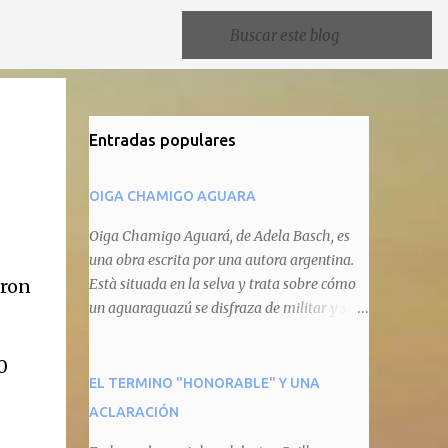
Entradas populares
OIGA CHAMIGO AGUARA
Oiga Chamigo Aguará, de Adela Basch, es
una obra escrita por una autora argentina.
eron
Està situada en la selva y trata sobre cómo
un aguaraguazú se disfraza de militar y se
autoproclama recaudador de impuestos
camineros, cobrándole peaje a cualquier
0
animal que pretenda circular por ahí. En
EL TERMINO "HONORABLE" Y UNA
primera instancia aparece Teteu, el tero,
ACLARACIÓN
quien cede a pagar dicho impuesto por el