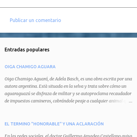
Publicar un comentario
C
o
m
Entradas populares
e
n
OIGA CHAMIGO AGUARA
t
a
Oiga Chamigo Aguará, de Adela Basch, es una obra escrita por una
autora argentina. Està situada en la selva y trata sobre cómo un
r
aguaraguazú se disfraza de militar y se autoproclama recaudador
i
de impuestos camineros, cobrándole peaje a cualquier animal que
o
pretenda circular por ahí. En primera instancia aparece Teteu, el
s
tero, quien cede a pagar dicho impuesto por el miedo que el
aguará le provoca. De igual manera pasa con Tatú, el armadillo.
EL TERMINO "HONORABLE" Y UNA ACLARACIÓN
Pero el tercer personaje, Mboí, la víbora, logra burlar la autoridad
En las redes sociales, el doctor Guillermo Amadeo Castellano quiso