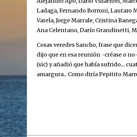
Alejandro Apo, Darío Villarroel, Marc
Ladaga, Fernando Borroni, Lautaro Mai
Varela, Jorge Marrale, Cristina Baneg
Ana Celentano, Darío Grandinetti, Ma
Cosas veredes Sancho, frase que dic
dijo que en esa reunión -créase o no
(sic) y añadió que había sufrido.... c
amargura... Como diría Pepitito Marro