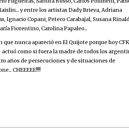
elo Filgueiras, Sandra Russo, Carlos Polimeni, Pabl
slin... y entre los artistas Dady Brieva, Adriana
as, Ignacio Copani, Peteco Carabajal, Susana Rinald
ría Fiorentino, Carolina Papaleo...
en que nunca apareció en El Quijote porque hoy CF
- actuó como si fuera la madre de todos los argent
uatro años de persecuciones y de situaciones de
ne... CHEEEEE!!!!