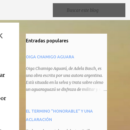
K
Entradas populares
OIGA CHAMIGO AGUARA
Oiga Chamigo Aguará, de Adela Basch, es
ar
una obra escrita por una autora argentina.
Està situada en la selva y trata sobre cómo
un aguaraguazú se disfraza de militar y se
autoproclama recaudador de impuestos
por
camineros, cobrándole peaje a cualquier
animal que pretenda circular por ahí. En
EL TERMINO "HONORABLE" Y UNA
primera instancia aparece Teteu, el tero,
ACLARACIÓN
quien cede a pagar dicho impuesto por el