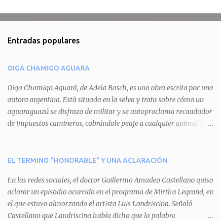
C
o
m
Entradas populares
e
n
OIGA CHAMIGO AGUARA
t
a
Oiga Chamigo Aguará, de Adela Basch, es una obra escrita por una
autora argentina. Està situada en la selva y trata sobre cómo un
r
aguaraguazú se disfraza de militar y se autoproclama recaudador
i
de impuestos camineros, cobrándole peaje a cualquier animal que
o
pretenda circular por ahí. En primera instancia aparece Teteu, el
s
tero, quien cede a pagar dicho impuesto por el miedo que el
aguará le provoca. De igual manera pasa con Tatú, el armadillo.
EL TERMINO "HONORABLE" Y UNA ACLARACIÓN
Pero el tercer personaje, Mboí, la víbora, logra burlar la autoridad
En las redes sociales, el doctor Guillermo Amadeo Castellano quiso
del aguará y pasa sin pagar. Por último, Tui, la cotorra, deja
aclarar un episodio ocurrido en el programa de Mirtha Legrand, en
expuesta la mentira del aguará y arenga a los otros tres
el que estuvo almorzando el artista Luis Landriscina. Señaló
personajes a unirse para enfrentarlo. Finalmente, terminan por
Castellano que Landriscina había dicho que la palabra
quitarle el disfraz de militar, y el aguará huye despavorido al verse