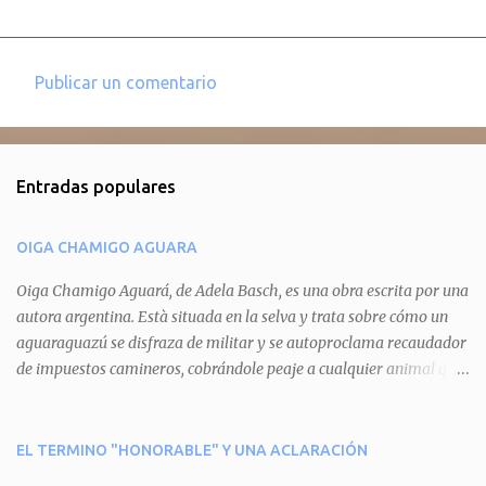
Publicar un comentario
C
o
m
Entradas populares
e
n
OIGA CHAMIGO AGUARA
t
a
Oiga Chamigo Aguará, de Adela Basch, es una obra escrita por una
autora argentina. Està situada en la selva y trata sobre cómo un
r
aguaraguazú se disfraza de militar y se autoproclama recaudador
i
de impuestos camineros, cobrándole peaje a cualquier animal que
o
pretenda circular por ahí. En primera instancia aparece Teteu, el
s
tero, quien cede a pagar dicho impuesto por el miedo que el
aguará le provoca. De igual manera pasa con Tatú, el armadillo.
EL TERMINO "HONORABLE" Y UNA ACLARACIÓN
Pero el tercer personaje, Mboí, la víbora, logra burlar la autoridad