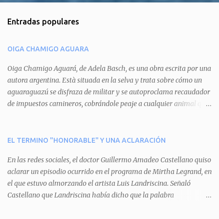
m
Entradas populares
e
n
OIGA CHAMIGO AGUARA
t
a
Oiga Chamigo Aguará, de Adela Basch, es una obra escrita por una
autora argentina. Està situada en la selva y trata sobre cómo un
r
aguaraguazú se disfraza de militar y se autoproclama recaudador
i
de impuestos camineros, cobrándole peaje a cualquier animal que
o
pretenda circular por ahí. En primera instancia aparece Teteu, el
s
tero, quien cede a pagar dicho impuesto por el miedo que el
aguará le provoca. De igual manera pasa con Tatú, el armadillo.
EL TERMINO "HONORABLE" Y UNA ACLARACIÓN
Pero el tercer personaje, Mboí, la víbora, logra burlar la autoridad
En las redes sociales, el doctor Guillermo Amadeo Castellano quiso
del aguará y pasa sin pagar. Por último, Tui, la cotorra, deja
aclarar un episodio ocurrido en el programa de Mirtha Legrand, en
expuesta la mentira del aguará y arenga a los otros tres
el que estuvo almorzando el artista Luis Landriscina. Señaló
personajes a unirse para enfrentarlo. Finalmente, terminan por
Castellano que Landriscina había dicho que la palabra
quitarle el disfraz de militar, y el aguará huye despavorido al verse
"honorable" -por Honorable Cámara de Diputados, Honorable
perdido. La pieza se llevará a escena los sábados 7 y 14 de junio y el
Senado, etcétera- derivaba de ad honorem "porque se prestaba un